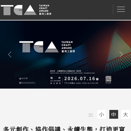
Nex
Previous/
上
一
筆
:::
小
中
大
多元創作、協作倡議、永續生態，打造更寬