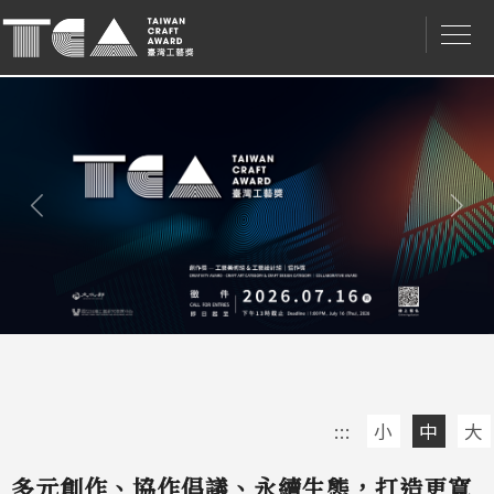
Nex
Previous/
上
一
筆
:::
小
中
大
多元創作、協作倡議、永續生態，打造更寬