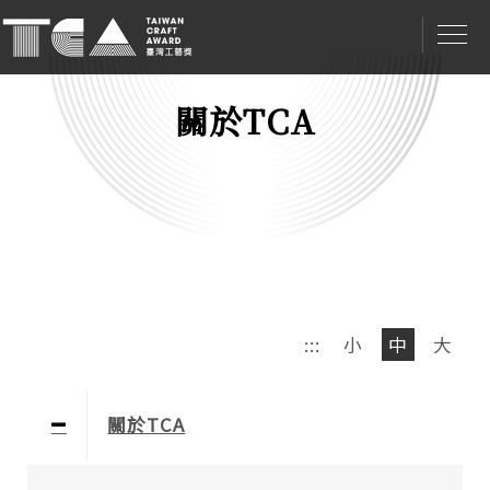
關於TCA
:::
小
中
大
關於TCA